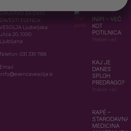
KONTAKT
NAJNOVEJŠE
DRUŠTVO ZA DVIG
INIPI – VEČ
ZAVESTI ESENCA
KOT
VESOLJA Ljubeljska
POTILNICA
ulica 20, 1000
Preberi več
Ljubljana
Telefon: 031 339 788
KAJ JE
Email:
DANES
info@esencavesolja.si
SPLOH
PREDRAGO?
Preberi več
RAPÉ –
STARODAVNA
MEDICINA