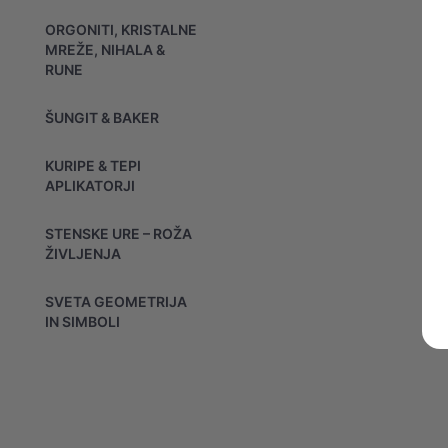
ORGONITI, KRISTALNE
MREŽE, NIHALA &
RUNE
ŠUNGIT & BAKER
KURIPE & TEPI
APLIKATORJI
STENSKE URE – ROŽA
ŽIVLJENJA
SVETA GEOMETRIJA
IN SIMBOLI