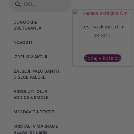
DOGODKI &
Lesena skrinjica Om
SVETOVANJA
28,00
€
NOVOSTI
IZDELKI V AKCIJI
Dodaj v košarico
ŽAJBLJI, PALO SANTO,
DIŠEČE PALČKE
ABSOLUTI, OLJA,
VODICE & SMOLE
MOLDAVIT & TEKTIT
KRISTALI V MAKRAME
VEZAVI by Darija