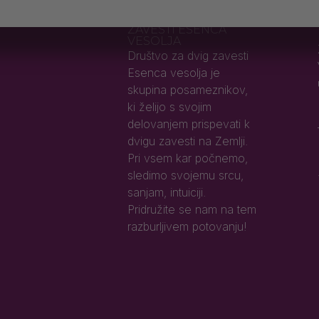
DRUŠTVO ZA DVIG
ZAVESTI ESENCA
VESOLJA
Društvo za dvig zavesti
Esenca vesolja je
skupina posameznikov,
ki želijo s svojim
delovanjem prispevati k
dvigu zavesti na Zemlji.
Pri vsem kar počnemo,
sledimo svojemu srcu,
sanjam, intuiciji.
Pridružite se nam na tem
razburljivem potovanju!