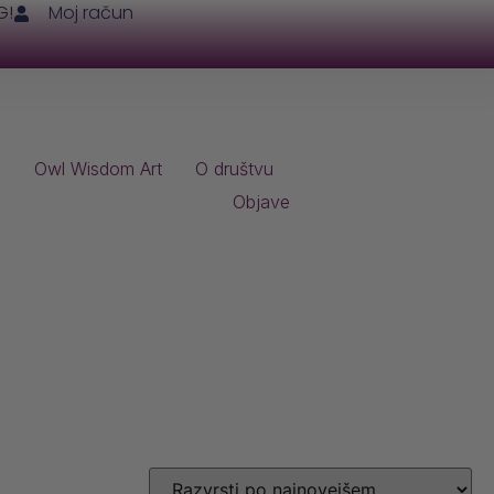
G!
Moj račun
i
Owl Wisdom Art
O društvu
Objave