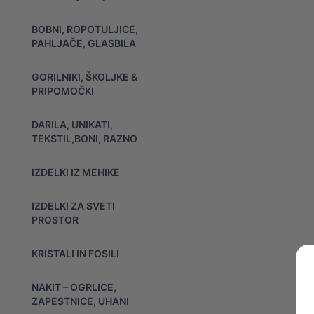
BOBNI, ROPOTULJICE,
PAHLJAČE, GLASBILA
GORILNIKI, ŠKOLJKE &
PRIPOMOČKI
DARILA, UNIKATI,
TEKSTIL,BONI, RAZNO
IZDELKI IZ MEHIKE
IZDELKI ZA SVETI
PROSTOR
KRISTALI IN FOSILI
NAKIT – OGRLICE,
ZAPESTNICE, UHANI