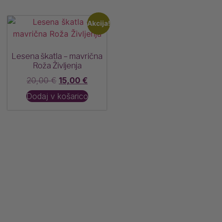
Akcija!
Lesena škatla – mavrična
Roža Življenja
20,00
€
15,00
€
Dodaj v košarico