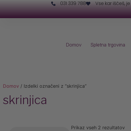
031 339 788
Vse kar iščeš, je
Domov
Spletna trgovina
Domov
/ Izdelki označeni z “skrinjica”
skrinjica
Prikaz vseh 2 rezultatov