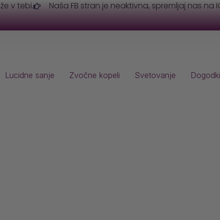
 že v tebi.
Naša FB stran je neaktivna, spremljaj nas na I
Lucidne sanje
Zvočne kopeli
Svetovanje
Dogodk