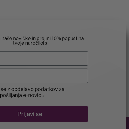
a naše novičke in prejmi 10% popust na
tvoje naročilo! :)
t
 se z obdelavo podatkov za
ošiljanja e-novic »
Prijavi se