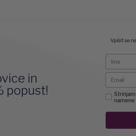
Vpišit se n
Ime
ovice in
Email
% popust!
agreemen
Strinjam
namene p