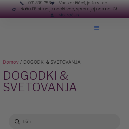
031 339 788
Vse kar iščeš, je že v tebi.
Naša FB stran je neaktivna, spremljaj nas na IG!
Moj račun
Domov
/ DOGODKI & SVETOVANJA
DOGODKI &
SVETOVANJA