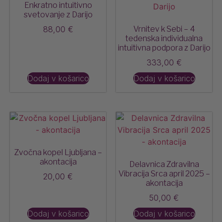
Enkratno intuitivno
svetovanje z Darijo
88,00
€
Vrnitev k Sebi – 4
tedenska individualna
intuitivna podpora z Darijo
333,00
€
Dodaj v košarico
Dodaj v košarico
Zvočna kopel Ljubljana –
akontacija
Delavnica Zdravilna
Vibracija Srca april 2025 –
20,00
€
akontacija
50,00
€
Dodaj v košarico
Dodaj v košarico