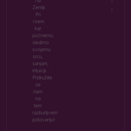
na
TUDI P
Zemlji.
Preberi 
Pri
vsem
kar
počnemo,
sledimo
svojemu
srcu,
sanjam,
intuiciji.
Pridružite
se
nam
na
tem
razburljivem
potovanju!