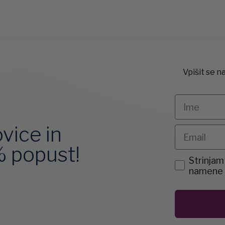
Vpišit se n
Ime
ovice in
Email
% popust!
agreemen
Strinjam
namene p