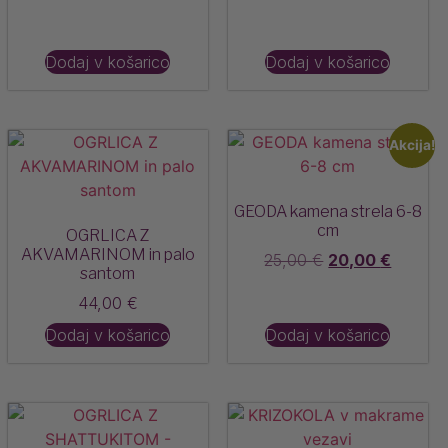
Dodaj v košarico
Dodaj v košarico
Akcija!
GEODA kamena strela 6-8
cm
OGRLICA Z
AKVAMARINOM in palo
25,00
€
20,00
€
santom
44,00
€
Dodaj v košarico
Dodaj v košarico