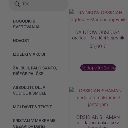
DOGODKI &
SVETOVANJA
RAINBOW OBSIDIAN
ogrlica – Marični bojevnik
NOVOSTI
55,00
€
IZDELKI V AKCIJI
Dodaj v košarico
ŽAJBLJI, PALO SANTO,
DIŠEČE PALČKE
ABSOLUTI, OLJA,
VODICE & SMOLE
MOLDAVIT & TEKTIT
OBSIDIAN SHAMAN
KRISTALI V MAKRAME
medaljon makrame z
VEZAVI by Darija