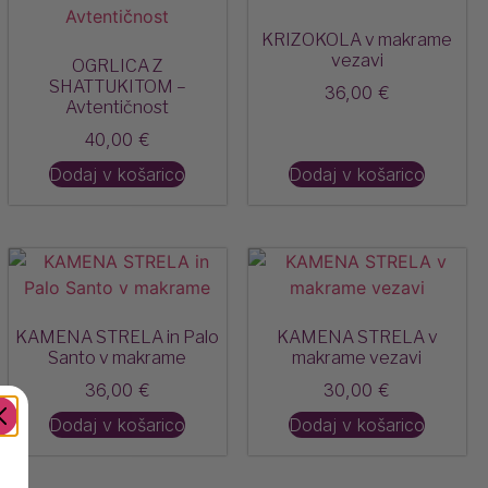
KRIZOKOLA v makrame
vezavi
OGRLICA Z
SHATTUKITOM –
36,00
€
Avtentičnost
40,00
€
Dodaj v košarico
Dodaj v košarico
KAMENA STRELA in Palo
KAMENA STRELA v
Santo v makrame
makrame vezavi
36,00
€
30,00
€
Dodaj v košarico
Dodaj v košarico