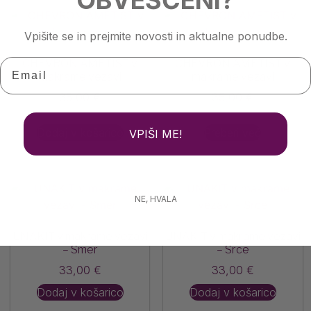
OBVEŠČENI?
Vpišite se in prejmite novosti in aktualne ponudbe.
Email
CHEVRON AMETIST v
CHEVRON AMETIST v
makrame vezavi
makrame vezavi
35,00
€
35,00
€
Dodaj v košarico
Preberi več
VPIŠI ME!
NE, HVALA
UNAKIT v makrame vezavi
UNAKIT v makrame vezavi
– Smer
– Srce
33,00
€
33,00
€
Dodaj v košarico
Dodaj v košarico