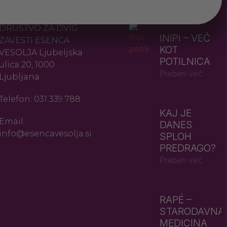
KONTAKT
NAJNOVEJŠE
DRUŠTVO ZA DVIG
INIPI – VEČ
ZAVESTI ESENCA
KOT
VESOLJA Ljubeljska
POTILNICA
ulica 20, 1000
Preberi več
Ljubljana
Telefon: 031 339 788
KAJ JE
Email:
DANES
info@esencavesolja.si
SPLOH
PREDRAGO?
Preberi več
RAPÉ –
STARODAVNA
MEDICINA