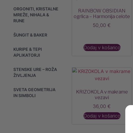
ORGONITI, KRISTALNE
RAINBOW OBSIDIAN
MREŽE, NIHALA &
ogrlica – Harmonija celote
RUNE
50,00
€
ŠUNGIT & BAKER
Dodaj v košarico
KURIPE & TEPI
APLIKATORJI
STENSKE URE – ROŽA
ŽIVLJENJA
SVETA GEOMETRIJA
KRIZOKOLA v makrame
IN SIMBOLI
vezavi
36,00
€
Dodaj v košarico