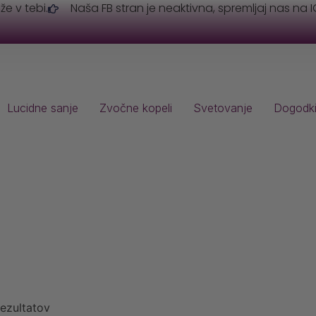
 že v tebi.
Naša FB stran je neaktivna, spremljaj nas na I
Lucidne sanje
Zvočne kopeli
Svetovanje
Dogodk
ezultatov