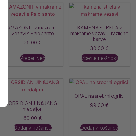
AMAZONIT v makrame
KAMENA STRELA v
vezavi s Palo santo
makrame vezavi – različne
barve
36,00
€
30,00
€
Preberi več
Izberite možnosti
OPAL na srebrni ogrlici
OBSIDIAN JIN&JANG
99,00
€
medaljon
60,00
€
Dodaj v košarico
Dodaj v košarico