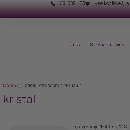
031 339 788
Vse kar iščeš, je
Domov
Spletna trgovina
Domov
/ Izdelki označeni z “kristal”
kristal
Prikazovanje 1–40 od 123 r