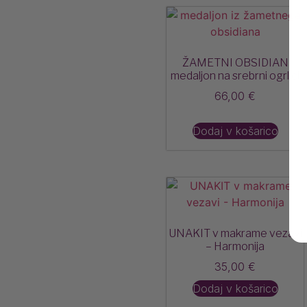
ŽAMETNI OBSIDIAN
medaljon na srebrni ogrlici
66,00
€
Dodaj v košarico
UNAKIT v makrame vezavi
– Harmonija
35,00
€
Dodaj v košarico