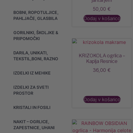
jantarjem
50,00
€
BOBNI, ROPOTULJICE,
Dodaj v košarico
PAHLJAČE, GLASBILA
GORILNIKI, ŠKOLJKE &
PRIPOMOČKI
DARILA, UNIKATI,
KRIZOKOLA ogrlica –
TEKSTIL,BONI, RAZNO
Kaplja Resnice
36,00
€
IZDELKI IZ MEHIKE
IZDELKI ZA SVETI
PROSTOR
Dodaj v košarico
KRISTALI IN FOSILI
NAKIT – OGRLICE,
ZAPESTNICE, UHANI