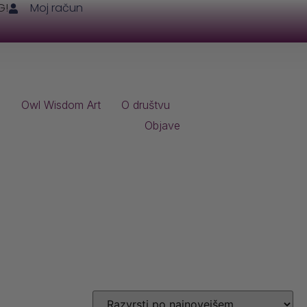
G!
Moj račun
i
Owl Wisdom Art
O društvu
Objave