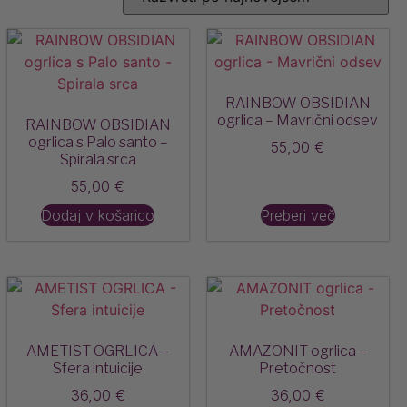
RAINBOW OBSIDIAN
ogrlica – Mavrični odsev
RAINBOW OBSIDIAN
ogrlica s Palo santo –
55,00
€
Spirala srca
55,00
€
Dodaj v košarico
Preberi več
AMETIST OGRLICA –
AMAZONIT ogrlica –
Sfera intuicije
Pretočnost
36,00
€
36,00
€