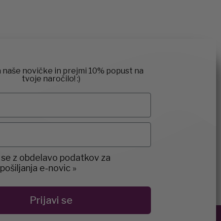
a naše novičke in prejmi 10% popust na
tvoje naročilo! :)
t
 se z obdelavo podatkov za
ošiljanja e-novic »
Prijavi se