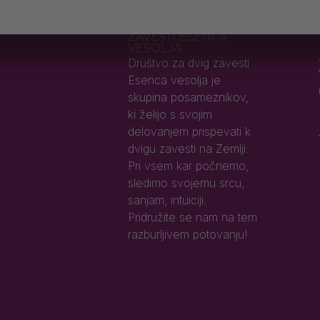
DRUŠTVO ZA DVIG
ZAVESTI ESENCA
VESOLJA
Društvo za dvig zavesti
Esenca vesolja je
skupina posameznikov,
ki želijo s svojim
delovanjem prispevati k
dvigu zavesti na Zemlji.
Pri vsem kar počnemo,
sledimo svojemu srcu,
sanjam, intuiciji.
Pridružite se nam na tem
razburljivem potovanju!