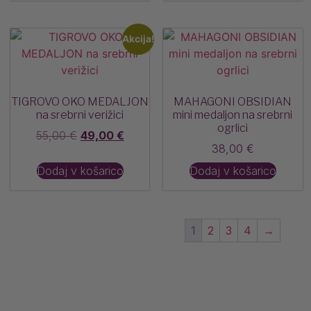
Akcija!
TIGROVO OKO MEDALJON
MAHAGONI OBSIDIAN
na srebrni verižici
mini medaljon na srebrni
ogrlici
55,00
€
49,00
€
38,00
€
Dodaj v košarico
Dodaj v košarico
1
2
3
4
→