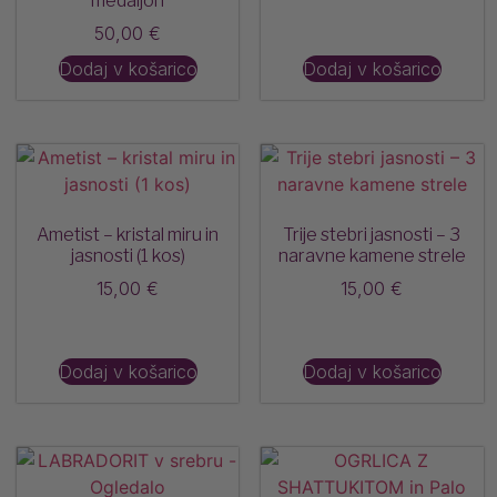
medaljon
50,00
€
Dodaj v košarico
Dodaj v košarico
Ametist – kristal miru in
Trije stebri jasnosti – 3
jasnosti (1 kos)
naravne kamene strele
15,00
€
15,00
€
Dodaj v košarico
Dodaj v košarico