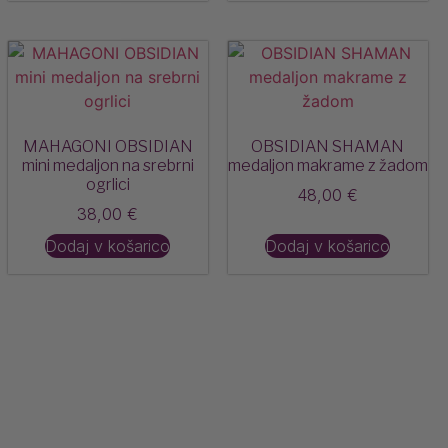
MAHAGONI OBSIDIAN
OBSIDIAN SHAMAN
mini medaljon na srebrni
medaljon makrame z žadom
ogrlici
48,00
€
38,00
€
Dodaj v košarico
Dodaj v košarico