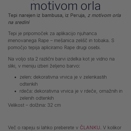
motivom orla
Tepi narejen iz bambusa, iz Peruja,
z motivom orla
na sredini
Tepi je pripomoček za aplikacijo njuhanca
imenovanega Rape – mešanica zelišč in tobaka. S
pomočjo tepija apliciramo Rape drugi osebi.
Na voljo sta 2 različni barvi izdelka kot je vidno na
sliki, v meniju izberi željeno barvo:
zelen: dekorativna vrvica je v zelenkastih
odtenkih
rdeča: dekorativna vrvica je v rdeče, ornažnih in
zelenih odtenkih
Velikost – dolžina: 32 cm
Več o rapeju si lahko preberete v
ČLANKU
. V kolikor