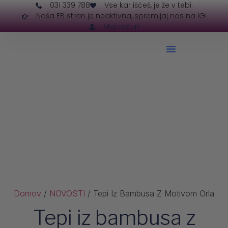
031 339 788
Vse kar iščeš, je že v tebi.
Naša FB stran je neaktivna, spremljaj nas na IG!
Moj račun
Domov
/
NOVOSTI
/ Tepi Iz Bambusa Z Motivom Orla
Tepi iz bambusa z