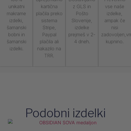
unikatni
kartična
z GLS in
vse naše
makrame
plačila preko
Pošto
izdelke,
izdelki,
sistema
Slovenije,
ampak če
šamanski
Stripe,
izdelke
nisi
bobni in
Paypal
prejmeš v 2-
zadovoljen,v
šamanski
plačila ali
4 dneh.
kupnino.
izdelki.
nakazilo na
TRR.
Podobni izdelki