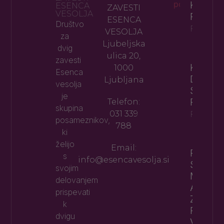
KOT
ESENCA
ZAVESTI
VESOLJA
POTILN
ESENCA
Društvo
Preberi 
VESOLJA
za
Ljubeljska
dvig
ulica 20,
zavesti
KAJ JE
1000
Esenca
DANES
Ljubljana
vesolja
SPLOH
je
PREDR
Telefon:
skupina
031 339
Preberi 
posameznikov,
788
ki
želijo
Email:
RAPÉ –
s
info@esencavesolja.si
STARO
svojim
MEDIC
delovanjem
AMAZON
prispevati
ZAKAJ
k
POSTA
dvigu
VEDNO