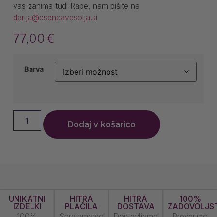
vas zanima tudi Rape, nam pišite na
darija@esencavesolja.si
77,00
€
Barva
Dodaj v košarico
UNIKATNI
HITRA
HITRA
100%
IZDELKI
PLAČILA
DOSTAVA
ZADOVOLJS
100%
Sprejemamo
Dostavljamo
Preverimo