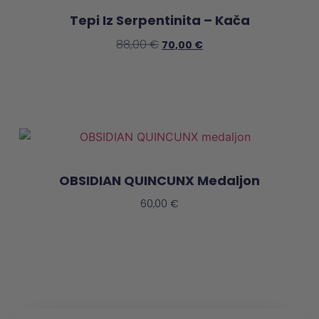
Tepi Iz Serpentinita – Kača
88,00
€
70,00
€
Dodaj V Košarico
OBSIDIAN QUINCUNX Medaljon
60,00
€
Dodaj V Košarico