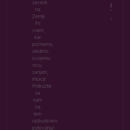
zavesti
PRILJ
na
TUDI P
Zemlji.
Preberi 
Pri
vsem
kar
počnemo,
sledimo
svojemu
srcu,
sanjam,
intuiciji.
Pridružite
se
nam
na
tem
razburljivem
potovanju!