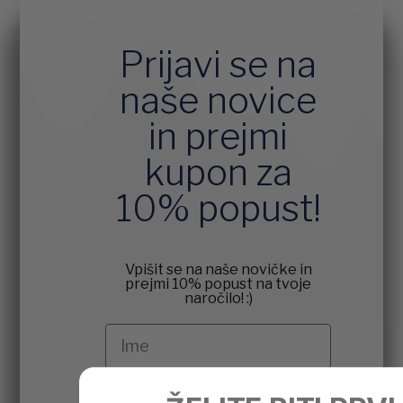
Prijavi se na
naše novice
in prejmi
kupon za
10% popust!
Vpišit se na naše novičke in
prejmi 10% popust na tvoje
naročilo! :)
Ime
Email