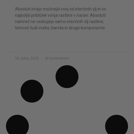
Absoluti imajo močnejši vonj od eteričnih olj in so
najboljši približek vonja rastline v naravi. Absoluti
namreč ne vsebujejo samo eteričnih olj rastline,
temveč tudi voske, barvila in druge komponente.
PREBERI VEČ
18. julija, 2023
Ni komentarjev