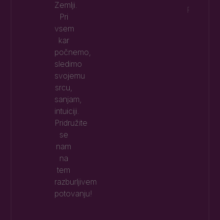
Zemlji.
Preberi 
Pri
vsem
kar
počnemo,
sledimo
svojemu
srcu,
sanjam,
intuiciji.
Pridružite
se
nam
na
tem
razburljivem
potovanju!