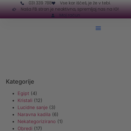
031 339 788
Vse kar iščeš, je že v tebi.
Naša FB stran je neaktivna, spremljaj nas na IG!
Moj račun
Kategorije
Egipt
(4)
Kristali
(12)
Lucidne sanje
(3)
Naravna kadila
(6)
Nekategorizirano
(1)
Obredi
(17)