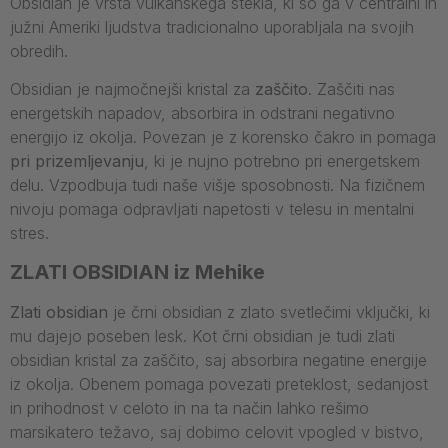
Obsidian je vrsta vulkanskega stekla, ki so ga v centralni in
južni Ameriki ljudstva tradicionalno uporabljala na svojih
obredih.
Obsidian je najmočnejši kristal za
zaščito
. Zaščiti nas
energetskih napadov, absorbira in odstrani negativno
energijo iz okolja. Povezan je z korensko čakro in pomaga
pri prizemljevanju
, ki je nujno potrebno pri energetskem
delu. Vzpodbuja tudi naše višje sposobnosti. Na fizičnem
nivoju pomaga odpravljati napetosti v telesu in mentalni
stres.
ZLATI OBSIDIAN iz Mehike
Zlati obsidian
je črni obsidian z zlato svetlečimi vključki, ki
mu dajejo poseben lesk. Kot črni obsidian je tudi zlati
obsidian kristal za zaščito, saj absorbira negatine energije
iz okolja. Obenem pomaga povezati preteklost, sedanjost
in prihodnost v celoto in na ta način lahko rešimo
marsikatero težavo, saj dobimo celovit vpogled v bistvo,