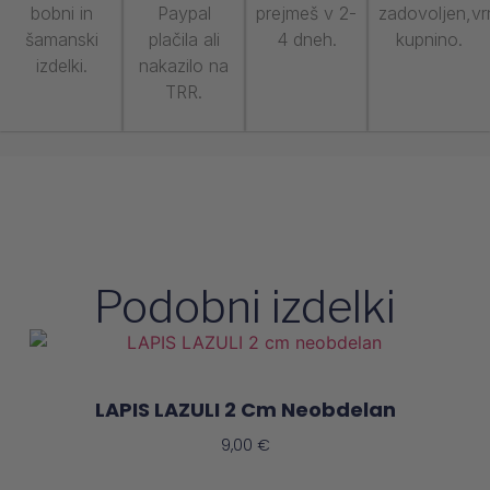
bobni in
Paypal
prejmeš v 2-
zadovoljen,v
šamanski
plačila ali
4 dneh.
kupnino.
izdelki.
nakazilo na
TRR.
Podobni izdelki
LAPIS LAZULI 2 Cm Neobdelan
9,00
€
Preberi Več