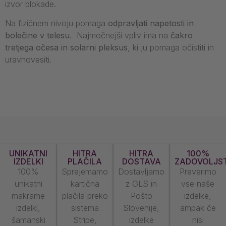
izvor blokade.
Na fizičnem nivoju pomaga
odpravljati napetosti in
bolečine v telesu
. Najmočnejši vpliv ima na
čakro
tretjega očesa in solarni pleksus
, ki ju pomaga očistiti in
uravnovesiti.
UNIKATNI
HITRA
HITRA
100%
IZDELKI
PLAČILA
DOSTAVA
ZADOVOLJS
100%
Sprejemamo
Dostavljamo
Preverimo
unikatni
kartična
z GLS in
vse naše
makrame
plačila preko
Pošto
izdelke,
izdelki,
sistema
Slovenije,
ampak če
šamanski
Stripe,
izdelke
nisi