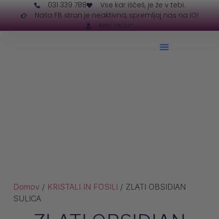
031 339 788
Vse kar iščeš, je že v tebi.
Naša FB stran je neaktivna, spremljaj nas na IG!
Moj račun
Domov
/
KRISTALI IN FOSILI
/ ZLATI OBSIDIAN
SULICA