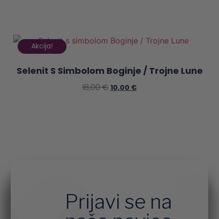
Akcija!
Selenit S Simbolom Boginje / Trojne Lune
18,00
€
10,00
€
Preberi Več
Prijavi se na