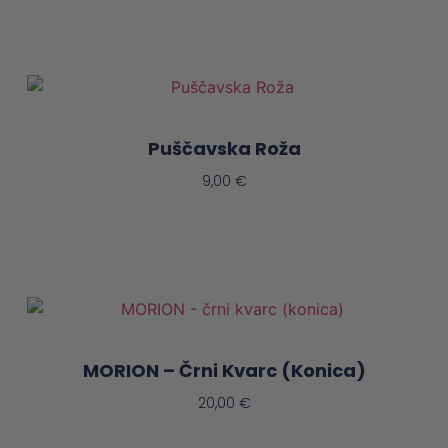
Puščavska Roža
9,00
€
Preberi Več
MORION – Črni Kvarc (konica)
20,00
€
Dodaj V Košarico