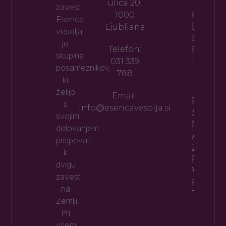
ulica 20,
zavesti
KAJ JE
1000
Esenca
DANES
Ljubljana
vesolja
SPLOH
je
PREDR
Telefon:
skupina
031 339
Preberi 
posameznikov,
788
ki
želijo
Email:
RAPÉ –
s
info@esencavesolja.si
STARO
svojim
MEDIC
delovanjem
AMAZON
prispevati
ZAKAJ
k
POSTA
dvigu
VEDNO
zavesti
PRILJ
na
TUDI P
Zemlji.
Preberi 
Pri
vsem