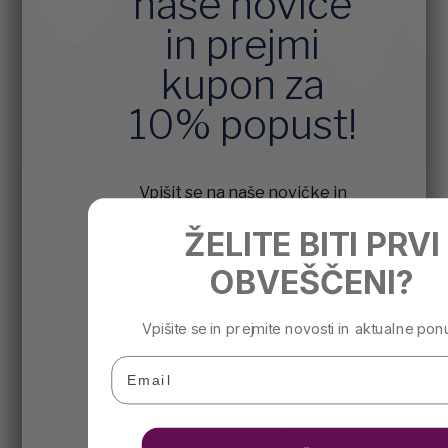
naše novice
in prejmi
kupon za
10% popust!
Vpišit se na naše novičke in
prejmi 10% popust na tvoje
naročilo! :)
ŽELITE BITI PRVI
Ime
OBVEŠČENI?
Email
Vpišite se in prejmite novosti in aktualne pon
Email
agreement
Strinjam se z obdelavo
podatkov za namene
pošiljanja e-novic »