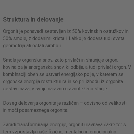
Struktura in delovanje
Orgonit je ponavadi sestavljen iz 50% kovinskih ostružkov in
50% smole, z dodanimi kristali. Lahko je dodana tudi sveta
geometrija ali ostali simboli.
Smola je organska snov, zato privlači in shranjuje orgon,
kovina pa je anorganska snov, ki odbija, a tudi privlači orgon. V
kombinaciji obeh se ustvari energijsko polje, v katerem se
orgonska energija restrukturira in se pri izhodu iz orgonita
sestavi nazaj v svoje naravno uravnoteženo stanje.
Doseg delovanja orgonita je različen – odvisno od velikosti
in moči posameznega orgonita.
Zaradi transformiranja energije, orgonit uravnava čakre ter s
tem vzpostavlja naše fizično, mentalno in emocionalno