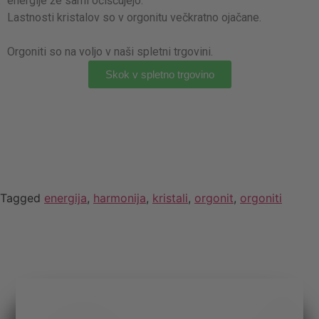
energije že sami očiščujejo.
Lastnosti kristalov so v orgonitu večkratno ojačane.
Orgoniti so na voljo v naši spletni trgovini.
Skok v spletno trgovino
Tagged
energija
,
harmonija
,
kristali
,
orgonit
,
orgoniti