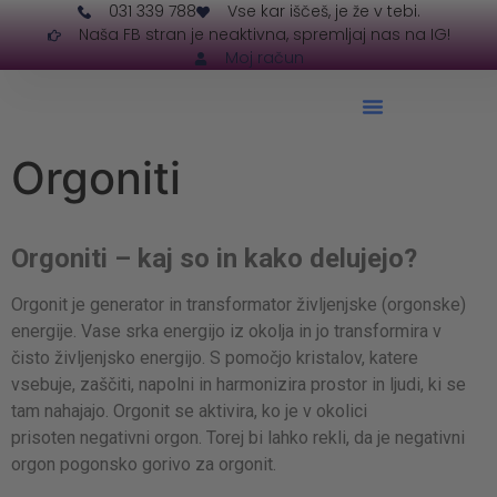
031 339 788
Vse kar iščeš, je že v tebi.
Naša FB stran je neaktivna, spremljaj nas na IG!
Moj račun
Orgoniti
Orgoniti – kaj so in kako delujejo?
Orgonit je generator in transformator življenjske (orgonske)
energije. Vase srka energijo iz okolja in jo transformira v
čisto življenjsko energijo. S pomočjo kristalov, katere
vsebuje, zaščiti, napolni in harmonizira prostor in ljudi, ki se
tam nahajajo. Orgonit se aktivira, ko je v okolici
prisoten negativni orgon. Torej bi lahko rekli, da je negativni
orgon pogonsko gorivo za orgonit.