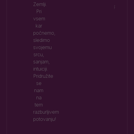
TUDI P
Zemlji.
Preberi 
Pri
vsem
kar
počnemo,
sledimo
svojemu
srcu,
sanjam,
intuiciji.
Pridružite
se
nam
na
tem
razburljivem
potovanju!