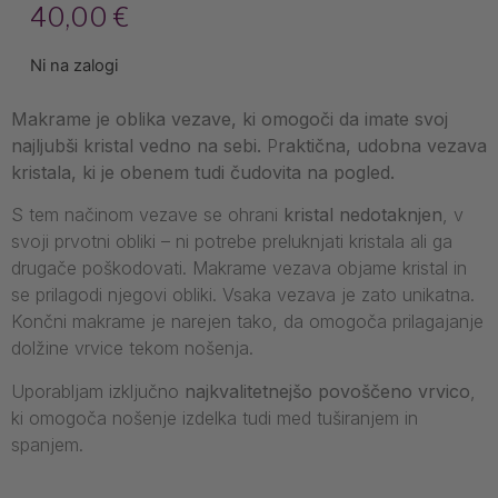
40,00
€
Ni na zalogi
Makrame je oblika vezave, ki omogoči da imate svoj
najljubši kristal vedno na sebi.
P
raktična, udobna vezava
kristala, ki je obenem tudi čudovita na pogled.
S tem načinom vezave se ohrani
kristal nedotaknjen
, v
svoji prvotni obliki – ni potrebe preluknjati kristala ali ga
drugače poškodovati. Makrame vezava objame kristal in
se prilagodi njegovi obliki. Vsaka vezava je zato unikatna.
Končni makrame je narejen tako, da omogoča prilagajanje
dolžine vrvice tekom nošenja.
Uporabljam izključno
najkvalitetnejšo povoščeno vrvico
,
ki omogoča nošenje izdelka tudi med tuširanjem in
spanjem.