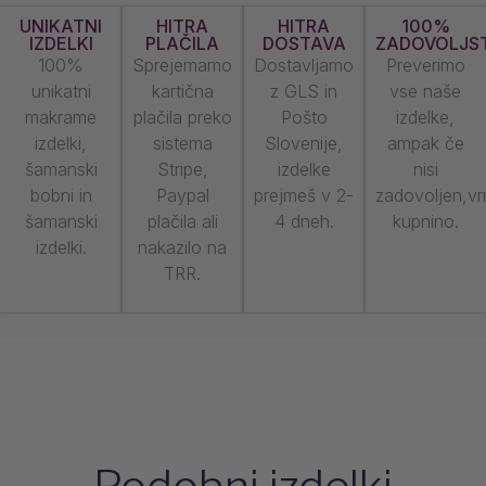
UNIKATNI
HITRA
HITRA
100%
IZDELKI
PLAČILA
DOSTAVA
ZADOVOLJS
100%
Sprejemamo
Dostavljamo
Preverimo
unikatni
kartična
z GLS in
vse naše
makrame
plačila preko
Pošto
izdelke,
izdelki,
sistema
Slovenije,
ampak če
šamanski
Stripe,
izdelke
nisi
bobni in
Paypal
prejmeš v 2-
zadovoljen,v
šamanski
plačila ali
4 dneh.
kupnino.
izdelki.
nakazilo na
TRR.