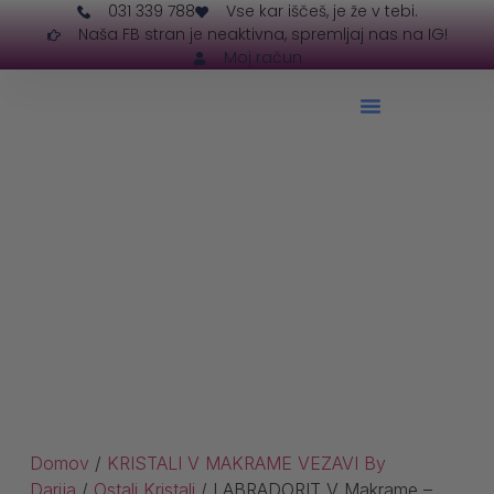
031 339 788
Vse kar iščeš, je že v tebi.
Naša FB stran je neaktivna, spremljaj nas na IG!
Moj račun
Domov
/
KRISTALI V MAKRAME VEZAVI By
Darija
/
Ostali Kristali
/ LABRADORIT V Makrame –