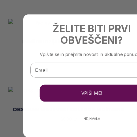
ŽELITE BITI PRVI
OBVEŠČENI?
Radiestezijske Kartice Za Nihalo
36,00
€
Vpišite se in prejmite novosti in aktualne ponu
Preberi Več
Email
VPIŠI ME!
OBSIDIAN MAJEVSKI KOLEDAR Makrame
60,00
€
NE, HVALA
Dodaj V Košarico