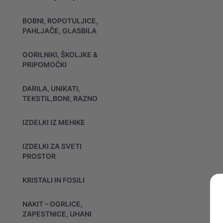
BOBNI, ROPOTULJICE,
PAHLJAČE, GLASBILA
GORILNIKI, ŠKOLJKE &
PRIPOMOČKI
DARILA, UNIKATI,
TEKSTIL,BONI, RAZNO
IZDELKI IZ MEHIKE
IZDELKI ZA SVETI
PROSTOR
KRISTALI IN FOSILI
NAKIT – OGRLICE,
ZAPESTNICE, UHANI