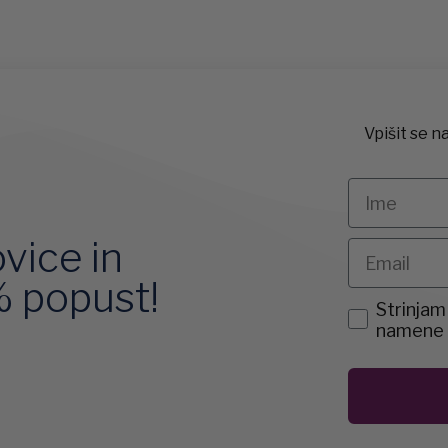
Vpišit se n
Ime
ovice in
Email
% popust!
agreemen
Strinjam
namene p