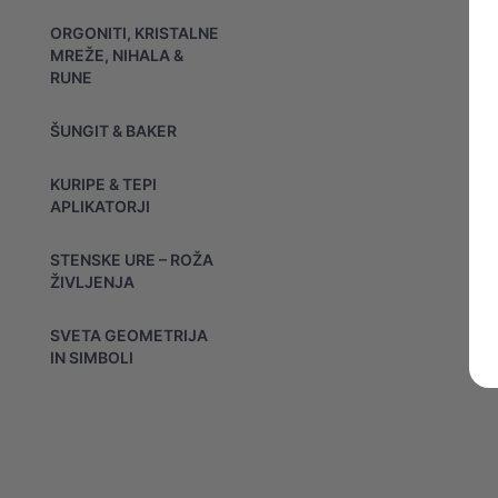
ORGONITI, KRISTALNE
MREŽE, NIHALA &
RUNE
ŠUNGIT & BAKER
KURIPE & TEPI
APLIKATORJI
STENSKE URE – ROŽA
ŽIVLJENJA
SVETA GEOMETRIJA
IN SIMBOLI