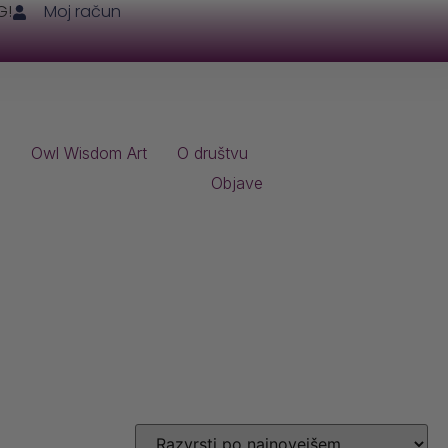
G!
Moj račun
i
Owl Wisdom Art
O društvu
Objave