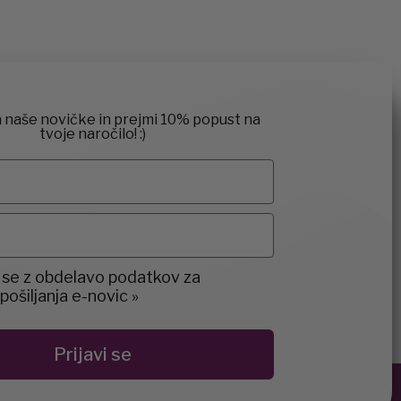
a naše novičke in prejmi 10% popust na
tvoje naročilo! :)
t
 se z obdelavo podatkov za
ošiljanja e-novic »
Prijavi se