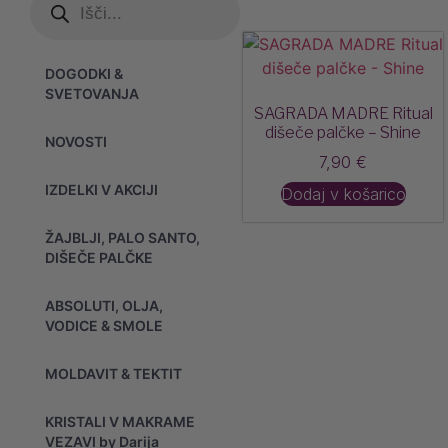
DOGODKI &
SVETOVANJA
SAGRADA MADRE Ritual
dišeče palčke – Shine
NOVOSTI
7,90
€
IZDELKI V AKCIJI
Dodaj v košarico
ŽAJBLJI, PALO SANTO,
DIŠEČE PALČKE
ABSOLUTI, OLJA,
VODICE & SMOLE
MOLDAVIT & TEKTIT
KRISTALI V MAKRAME
VEZAVI by Darija