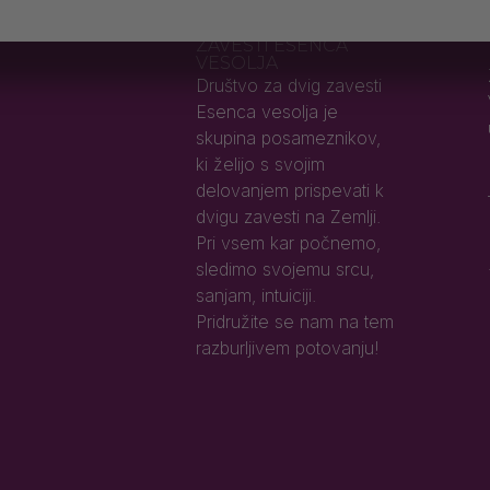
DRUŠTVO ZA DVIG
ZAVESTI ESENCA
VESOLJA
Društvo za dvig zavesti
Esenca vesolja je
skupina posameznikov,
ki želijo s svojim
delovanjem prispevati k
dvigu zavesti na Zemlji.
Pri vsem kar počnemo,
sledimo svojemu srcu,
sanjam, intuiciji.
Pridružite se nam na tem
razburljivem potovanju!