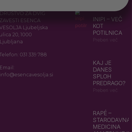
KONTAKT
NAJNOVEJŠE
DRUŠTVO ZA DVIG
INIPI – VEČ
ZAVESTI ESENCA
KOT
VESOLJA Ljubeljska
POTILNICA
ulica 20, 1000
Preberi več
Ljubljana
Telefon: 031 339 788
KAJ JE
Email:
DANES
info@esencavesolja.si
SPLOH
PREDRAGO?
Preberi več
RAPÉ –
STARODAVNA
MEDICINA