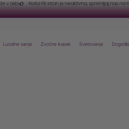
 že v tebi.
Naša FB stran je neaktivna, spremljaj nas na I
Lucidne sanje
Zvočne kopeli
Svetovanje
Dogodk