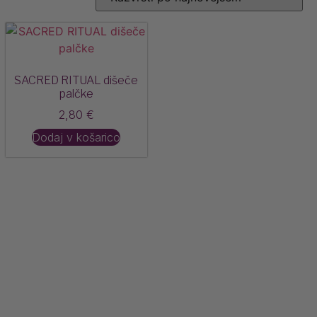
SACRED RITUAL dišeče
palčke
2,80
€
Dodaj v košarico