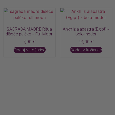
SAGRADA MADRE Ritual
Ankh iz alabastra (Egipt) –
dišeče palčke – Full Moon
belo moder
7,90
€
44,00
€
Dodaj v košarico
Dodaj v košarico