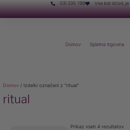
031 339 788
Vse kar iščeš, je
Domov
Spletna trgovina
Domov
/ Izdelki označeni z “ritual”
ritual
Prikaz vseh 4 rezultatov