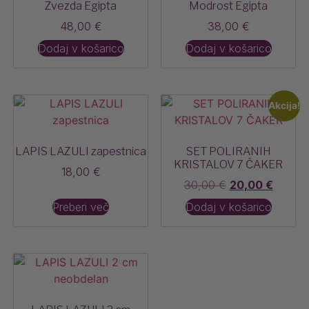
Zvezda Egipta
Modrost Egipta
48,00
€
38,00
€
Dodaj v košarico
Dodaj v košarico
Akcija!
LAPIS LAZULI zapestnica
SET POLIRANIH
KRISTALOV 7 ČAKER
18,00
€
30,00
€
20,00
€
Preberi več
Dodaj v košarico