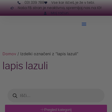
031 339 788
Vse kar iščeš, je že v tebi.
Naša FB stran je neaktivna, spremljaj nas na IG!
Moj račun
Domov
/ Izdelki označeni z “lapis lazuli”
lapis lazuli
Pregled kategorij