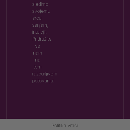
sledimo
svojemu
srcu,
sanjam,
intuiciji.
Pridružite
se
nam
na
tem
razburljivem
potovanju!
Politika vračil