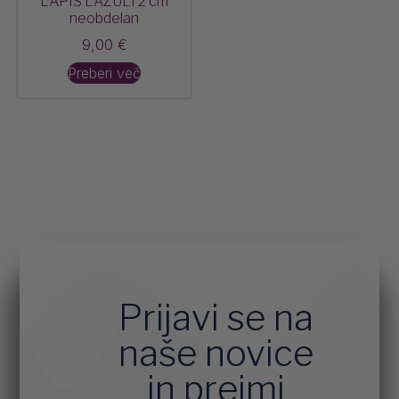
LAPIS LAZULI 2 cm
neobdelan
9,00
€
Preberi več
Prijavi se na
naše novice
in prejmi